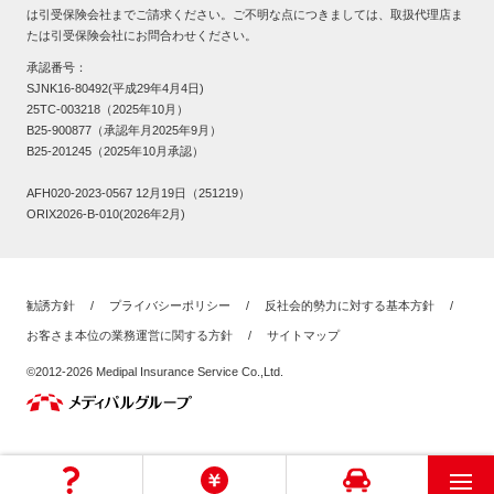
は引受保険会社までご請求ください。ご不明な点につきましては、取扱代理店ま
たは引受保険会社にお問合わせください。
承認番号：
SJNK16-80492(平成29年4月4日)
25TC-003218（2025年10月）
B25-900877（承認年月2025年9月）
B25-201245（2025年10月承認）
AFH020-2023-0567 12月19日（251219）
ORIX2026-B-010(2026年2月)
勧誘方針
/
プライバシーポリシー
/
反社会的勢力に対する基本方針
/
お客さま本位の業務運営に関する方針
/
サイトマップ
©2012-2026 Medipal Insurance Service Co.,Ltd.
toggl
navig