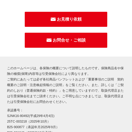
お見積り依頼
お問合せ・ご相談
このホームページは、各保険の概要について説明したものです。保険商品名や保
険の補償(保障)内容等は引受保険会社により異なります。
ご契約にあたっては必ず各社商品パンフレットおよび「重要事項のご説明 契約
概要のご説明・注意喚起情報のご説明」をご覧ください。また、詳しくは「ご契
約のしおり（普通保険約款・特約）」をご用意していますので、取扱代理店また
は引受保険会社までご請求ください。ご不明な点につきましては、取扱代理店ま
たは引受保険会社にお問合わせください。
承認番号：
SJNK16-80492(平成29年4月4日)
25TC-003218（2025年10月）
B25-900877（承認年月2025年9月）