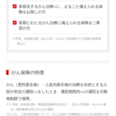
多様化するがん治療
に、まるごと備えられる保
※
険をお探しの方
長期にわたるがん治療に備えられる保険をご希
望の方
※手術、放射線治療、抗がん剤・ホルモン剤治療の三大治療や緩和療
養など
がん保険の特徴
がん（悪性新生物）・上皮内新生物の治療を目的とする入
院や所定の通院
をしたとき、通院期間内
の通院を日数
※1
※2
無制限で保障。
※1 手術・放射線治療（電磁波温熱療法を含む）・抗がん剤治療・ホルモン療
法・緩和療養を受けるための通院
※2 がん・上皮内新生物について、がんと初めて診断確定された日の起算日の前