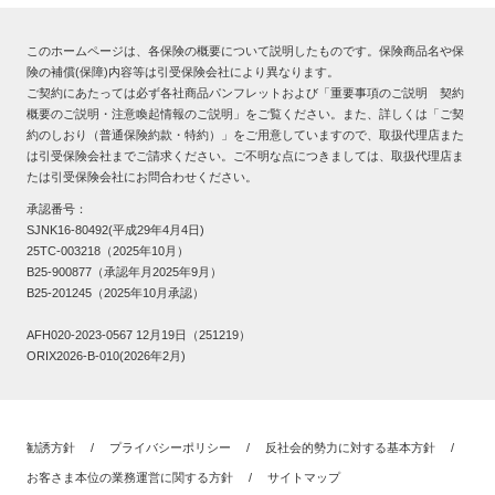
このホームページは、各保険の概要について説明したものです。保険商品名や保
険の補償(保障)内容等は引受保険会社により異なります。
ご契約にあたっては必ず各社商品パンフレットおよび「重要事項のご説明 契約
概要のご説明・注意喚起情報のご説明」をご覧ください。また、詳しくは「ご契
約のしおり（普通保険約款・特約）」をご用意していますので、取扱代理店また
は引受保険会社までご請求ください。ご不明な点につきましては、取扱代理店ま
たは引受保険会社にお問合わせください。
承認番号：
SJNK16-80492(平成29年4月4日)
25TC-003218（2025年10月）
B25-900877（承認年月2025年9月）
B25-201245（2025年10月承認）
AFH020-2023-0567 12月19日（251219）
ORIX2026-B-010(2026年2月)
勧誘方針
/
プライバシーポリシー
/
反社会的勢力に対する基本方針
/
お客さま本位の業務運営に関する方針
/
サイトマップ